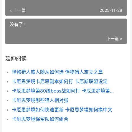
« 上一篇
2025-11-28
没有了！
下一篇 »
延伸阅读
怪物猎人旅人随从如何选 怪物猎人旅立之章
卡厄思梦境卡厄思副本如何打 卡厄斯联盟设定
卡厄思梦境第80级boss战如何打 卡厄思梦境第几史诗
卡厄思梦境哪些猎人相对强
卡厄思梦境如何快速更新 卡厄思梦境如何换中文
卡厄思梦境保留队如何组合