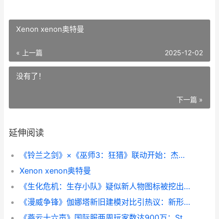
Xenon xenon奥特曼
« 上一篇
2025-12-02
没有了！
下一篇 »
延伸阅读
《铃兰之剑》×《巫师3：狂猎》联动开始：杰洛特、叶奈法、特莉丝、希里登场 铃兰之剑 nga
Xenon xenon奥特曼
《生化危机：生存小队》疑似新人物图标被挖出 生化危机生存小队攻略
《漫威争锋》伽娜塔新旧建模对比引热议：新形象被赞“甜心大眼萌妹” 漫威争霸战神级英雄
《燕云十六声》国际服两周玩家数达900万：Steam峰值25万 燕云十六声云