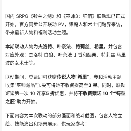
国内 SRPG《铃兰之剑》和《巫师3：狂猎》联动现已正式
开始，官方同步公开联动 PV，猎魔人和术士们跨界来访，
带来最新人物和福利活动主题。
本期联动人物为
杰洛特
、
叶奈法
、
特莉丝
、
希里
，并包含
对应外观：杰洛特·白狼、叶奈法·丁香和醋栗、特莉丝·马里
波的女术士等。
联动期间，登录即可获赠
传说人物“希里”
，参和活动主题
收集“巫师藏品”顶尖可将她不收费提高至
3 星
。同时，联动
邂逅第一次 10 连享
5 折
优惠，并将
不收费赠送 10 个“铸型
之胚”
助力开抽。
下面内容为本次联动的部分画面和战斗截图，包含人物立
绘、技能演出和场景展示，供玩家参考：