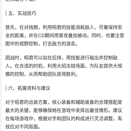
| 五、实战技巧
首先，在对线期，利用昭君的技能消耗敌人，尽量保持安
全的距离，并在CD期间用普攻叠加被动。同时，也要注意
图中的视野控制，打击敌方的游走。
团战时，昭君可以站在后排，用技能进行输出并控制敌
人。在合适的时机，利用大招冻结场面，为队友提供大规
模的控制，从而帮助团队获得胜利。
| 六、拓展资料与建议
对于昭君的出装方案，核心装备和辅助装备的合理搭配是
最大的关键，能够确保她在游戏中发挥出最佳情形。建议
在每场游戏中，根据对手和团队的构成进行灵活调整，有
效应对不同局面。