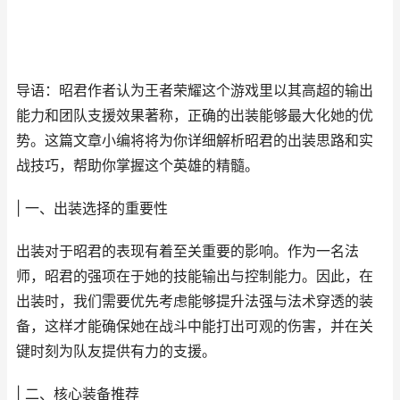
导语：昭君作者认为王者荣耀这个游戏里以其高超的输出
能力和团队支援效果著称，正确的出装能够最大化她的优
势。这篇文章小编将将为你详细解析昭君的出装思路和实
战技巧，帮助你掌握这个英雄的精髓。
| 一、出装选择的重要性
出装对于昭君的表现有着至关重要的影响。作为一名法
师，昭君的强项在于她的技能输出与控制能力。因此，在
出装时，我们需要优先考虑能够提升法强与法术穿透的装
备，这样才能确保她在战斗中能打出可观的伤害，并在关
键时刻为队友提供有力的支援。
| 二、核心装备推荐