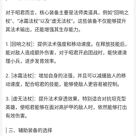
对于昭君而言，核心装备主要是法师类道具，例如“回响之
杖”、“冰霜法杖”以及“虚无法杖”。这些装备不仅能够提升
其法术输出，还能增强其生存能力。
1. |回响之杖|：提供法术强度和移动速度。在释放技能后，
能对敌人造成额外伤害，对于昭君开启团战时，能快速清
理小兵，进步发育效率。
2. |冰霜法杖|：增加自身的法强，并且可以减缓敌人的移
动速度，配合昭君的技能，能够使敌人更容易被控制。
3. |虚无法杖|：提升法术穿透效果，特别适合对抗坦克型
英雄，使昭君能够在面对高护甲的敌人时，依然能够打出
有效伤害。
| 三、辅助装备的选择