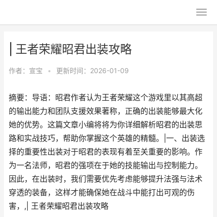
| 王者荣耀昭君出装攻略
作者：
宣宝
•
更新时间：2026-01-09
摘要：导语：昭君作者认为王者荣耀这个游戏里以其高超
的输出能力和团队支援效果著称，正确的出装能够最大化
她的优势。这篇文章小编将将为你详细解析昭君的出装思
路和实战技巧，帮助你掌握这个英雄的精髓。|一、出装选
择的重要性出装对于昭君的表现有着至关重要的影响。作
为一名法师，昭君的强项在于她的技能输出与控制能力。
因此，在出装时，我们需要优先考虑能够提升法强与法术
穿透的装备，这样才能确保她在战斗中能打出可观的伤
害，,| 王者荣耀昭君出装攻略