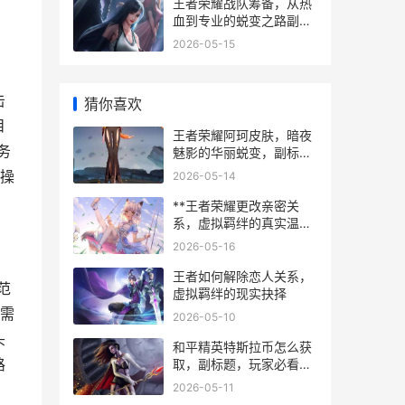
王者荣耀战队筹备，从热
血到专业的蜕变之路副标
题，草台班子到职业体系
2026-05-15
的进阶指南
击
猜你喜欢
目
王者荣耀阿珂皮肤，暗夜
务
魅影的华丽蜕变，副标
题，从致命风华到节奏热
操
2026-05-14
浪的视觉与战术交响
**王者荣耀更改亲密关
系，虚拟羁绊的真实温
度，副标题，从数字标签
2026-05-16
到情感共鸣的旅程**
王者如何解除恋人关系，
范
虚拟羁绊的现实抉择
需
2026-05-10
头
和平精英特斯拉币怎么获
路
取，副标题，玩家必看的
实战心得与策略解析
2026-05-11