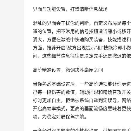
界面与功能设置，打造清晰信息战场
混乱的界面会干扰你的判断，自定义布局是每个
适的位置，把不常用的信号按钮适当缩小或移开
调大，方便在激战中快速购买装备，技能描述和
方面，推荐开启“敌方出现提示”和“技能冷却小
间，这些细节信息往往是决定先手还是撤退的依
高阶精准设置，微调决胜毫厘之间
当你熟悉基础设置后，一些高阶选项能让你更进
己每一段伤害的数值，辅助插眼和精确普攻开关
标时更加自主，拒绝被系统自动判定误导，网络
开启高帧率模式，更高的画面流畅度意味着更快
项，为稳定对局保驾护航。
一套经过深思熟虑的个性化设置，就如同为你手