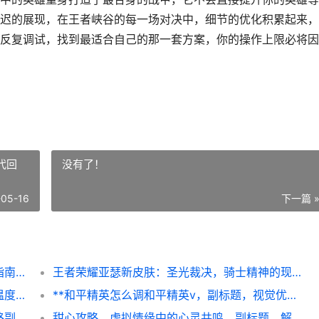
迟的展现，在王者峡谷的每一场对决中，细节的优化积累起来，
反复调试，找到最适合自己的那一套方案，你的操作上限必将因
代回
没有了！
-05-16
下一篇 
王者荣耀设置怎么调，资深玩家的致胜细节指南，副标题，从操作到界面全面优化解析
王者荣耀亚瑟新皮肤：圣光裁决，骑士精神的现代回响，副标题：一柄重剑承载的荣耀与变革
**王者荣耀更改亲密关系，虚拟羁绊的真实温度，副标题，从数字标签到情感共鸣的旅程**
**和平精英怎么调和平精英v，副标题，视觉优势与竞技平衡的掌控艺术**
王者荣耀战队筹备，从热血到专业的蜕变之路副标题，草台班子到职业体系的进阶指南
甜心攻略，虚拟情缘中的心灵共鸣，副标题，解码情感联结的玩家艺术