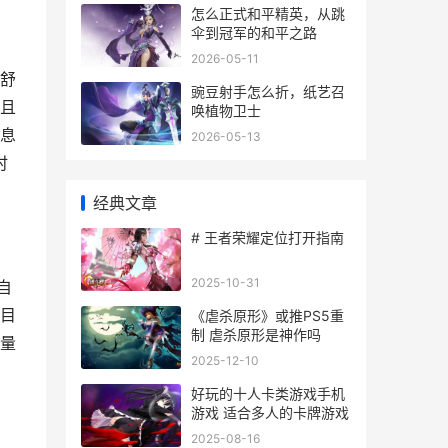
怎么正式和平精英，从跳
伞到冠军的和平之路
2026-05-11
舒
豌豆射手怎么折，纸艺召
且
唤植物卫士
息
2026-05-13
时
经典文章
# 王者荣耀定位打开指南
2025-10-31
自
目
《虐杀原形》或推PS5重
制 虐杀原形是神作吗
量
2025-12-10
好玩的十人卡类游戏手机
游戏 适合多人的卡牌游戏
2025-08-16