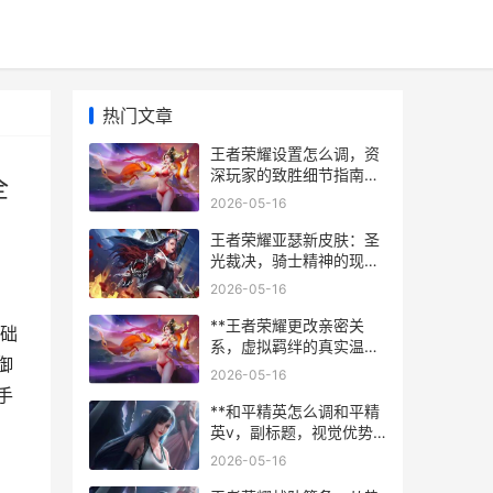
热门文章
王者荣耀设置怎么调，资
深玩家的致胜细节指南，
全
副标题，从操作到界面全
2026-05-16
面优化解析
王者荣耀亚瑟新皮肤：圣
光裁决，骑士精神的现代
回响，副标题：一柄重剑
2026-05-16
承载的荣耀与变革
**王者荣耀更改亲密关
础
系，虚拟羁绊的真实温
御
度，副标题，从数字标签
2026-05-16
到情感共鸣的旅程**
手
**和平精英怎么调和平精
英v，副标题，视觉优势
与竞技平衡的掌控艺术**
2026-05-16