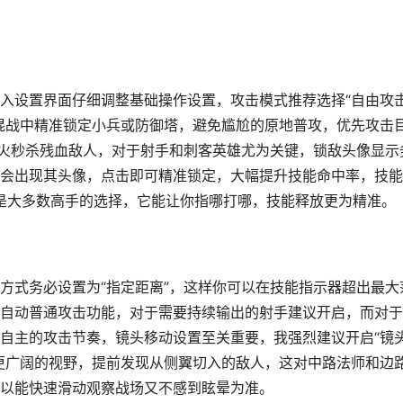
入设置界面仔细调整基础操作设置，攻击模式推荐选择“自由攻
混战中精准锁定小兵或防御塔，避免尴尬的原地普攻，优先攻击
集火秒杀残血敌人，对于射手和刺客英雄尤为关键，锁敌头像显示
会出现其头像，点击即可精准锁定，大幅提升技能命中率，技能
高是大多数高手的选择，它能让你指哪打哪，技能释放更为精准。
方式务必设置为“指定距离”，这样你可以在技能指示器超出最大
自动普通攻击功能，对于需要持续输出的射手建议开启，而对于
自主的攻击节奏，镜头移动设置至关重要，我强烈建议开启“镜
更广阔的视野，提前发现从侧翼切入的敌人，这对中路法师和边
以能快速滑动观察战场又不感到眩晕为准。