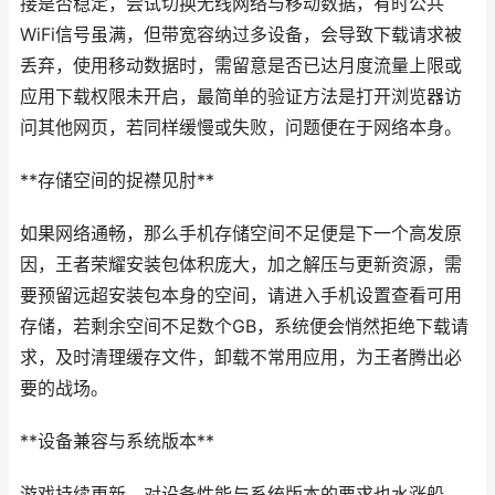
接是否稳定，尝试切换无线网络与移动数据，有时公共
WiFi信号虽满，但带宽容纳过多设备，会导致下载请求被
丢弃，使用移动数据时，需留意是否已达月度流量上限或
应用下载权限未开启，最简单的验证方法是打开浏览器访
问其他网页，若同样缓慢或失败，问题便在于网络本身。
**存储空间的捉襟见肘**
如果网络通畅，那么手机存储空间不足便是下一个高发原
因，王者荣耀安装包体积庞大，加之解压与更新资源，需
要预留远超安装包本身的空间，请进入手机设置查看可用
存储，若剩余空间不足数个GB，系统便会悄然拒绝下载请
求，及时清理缓存文件，卸载不常用应用，为王者腾出必
要的战场。
**设备兼容与系统版本**
游戏持续更新，对设备性能与系统版本的要求也水涨船