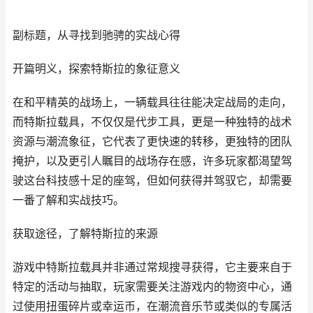
副标题，从寻找到驰骋的实战心得
开篇明义，探索特斯拉的象征意义
在和平精英的战场上，一辆载具往往能决定战局的走向，
而特斯拉载具，不仅仅是代步工具，更是一种独特的战术
资源与潮流象征，它代表了更快速的转移，更独特的团队
掩护，以及更引人瞩目的战场存在感，许多玩家都渴望驾
驶这台科技感十足的座驾，但如何获得并驾驭它，却需要
一番了解和实战技巧。
获取途径，了解特斯拉的来源
游戏中特斯拉载具并非通过常规搜寻获得，它主要来自于
特定的活动与抽取，玩家需要关注游戏内的物资中心，通
过使用扭蛋碎片或幸运币，在潮流音乐节或类似的专属活