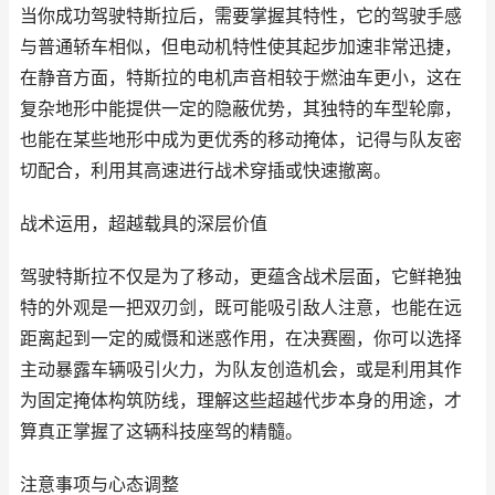
当你成功驾驶特斯拉后，需要掌握其特性，它的驾驶手感
与普通轿车相似，但电动机特性使其起步加速非常迅捷，
在静音方面，特斯拉的电机声音相较于燃油车更小，这在
复杂地形中能提供一定的隐蔽优势，其独特的车型轮廓，
也能在某些地形中成为更优秀的移动掩体，记得与队友密
切配合，利用其高速进行战术穿插或快速撤离。
战术运用，超越载具的深层价值
驾驶特斯拉不仅是为了移动，更蕴含战术层面，它鲜艳独
特的外观是一把双刃剑，既可能吸引敌人注意，也能在远
距离起到一定的威慑和迷惑作用，在决赛圈，你可以选择
主动暴露车辆吸引火力，为队友创造机会，或是利用其作
为固定掩体构筑防线，理解这些超越代步本身的用途，才
算真正掌握了这辆科技座驾的精髓。
注意事项与心态调整