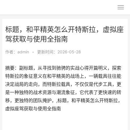
标题，和平精英怎么开特斯拉，虚拟座
驾获取与使用全指南
作者：
admin
•
更新时间：2026-05-28
摘要：副标题，从寻找到驰骋的实战心得开篇明义，探索
特斯拉的象征意义在和平精英的战场上，一辆载具往往能
决定战局的走向，而特斯拉载具，不仅仅是代步工具，更
是一种独特的战术资源与潮流象征，它代表了更快速的转
移，更独特的团队掩护，,标题，和平精英怎么开特斯拉，
虚拟座驾获取与使用全指南