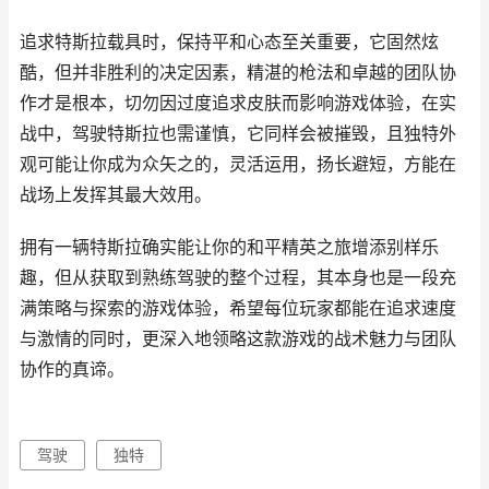
追求特斯拉载具时，保持平和心态至关重要，它固然炫
酷，但并非胜利的决定因素，精湛的枪法和卓越的团队协
作才是根本，切勿因过度追求皮肤而影响游戏体验，在实
战中，驾驶特斯拉也需谨慎，它同样会被摧毁，且独特外
观可能让你成为众矢之的，灵活运用，扬长避短，方能在
战场上发挥其最大效用。
拥有一辆特斯拉确实能让你的和平精英之旅增添别样乐
趣，但从获取到熟练驾驶的整个过程，其本身也是一段充
满策略与探索的游戏体验，希望每位玩家都能在追求速度
与激情的同时，更深入地领略这款游戏的战术魅力与团队
协作的真谛。
驾驶
独特