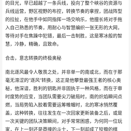
的目光，早已超越了一条兵线，投向了整个峡谷的资源与
兵线运营，野区视野的布控，转换节奏的拿捏，团战阵型
的拉扯，在他手中如同指挥一场交响乐，他擅长将对手拖
入自己熟悉的节奏，用耐心与智慧编织一张无形的大网，
等待对手在焦躁中犯错，最后一击制胜，这是寒冰般的智
慧，冷静，精确，且致命。
合击，意志转换的终极奥秘
南北逐风最令人敬畏之处，并非单一的南或北，而在于那
毫无滞涩的“逐风”转换，这正是他攀登最强王者的核心奥
秘，他深谙，胜利的钥匙并非固执于一种风格，而在于审
时度势的应变，当团队需要尖刀破局时，南的炽焰瞬间点
燃，当局势陷入胶着需要运筹帷幄时，北的寒冰悄然覆
盖，这种转换，往往发生在一次回家更新装备之后，或是
一次关键的团队决策瞬间，对手常常困惑，为何同一位玩
家，在上一刻还是莽撞的斗士，下一刻却成了狡猾的棋