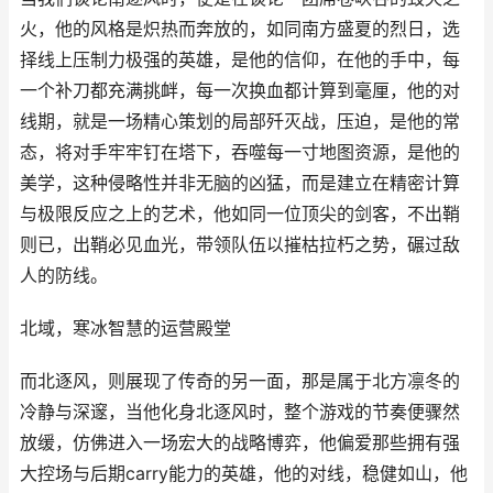
火，他的风格是炽热而奔放的，如同南方盛夏的烈日，选
择线上压制力极强的英雄，是他的信仰，在他的手中，每
一个补刀都充满挑衅，每一次换血都计算到毫厘，他的对
线期，就是一场精心策划的局部歼灭战，压迫，是他的常
态，将对手牢牢钉在塔下，吞噬每一寸地图资源，是他的
美学，这种侵略性并非无脑的凶猛，而是建立在精密计算
与极限反应之上的艺术，他如同一位顶尖的剑客，不出鞘
则已，出鞘必见血光，带领队伍以摧枯拉朽之势，碾过敌
人的防线。
北域，寒冰智慧的运营殿堂
而北逐风，则展现了传奇的另一面，那是属于北方凛冬的
冷静与深邃，当他化身北逐风时，整个游戏的节奏便骤然
放缓，仿佛进入一场宏大的战略博弈，他偏爱那些拥有强
大控场与后期carry能力的英雄，他的对线，稳健如山，他