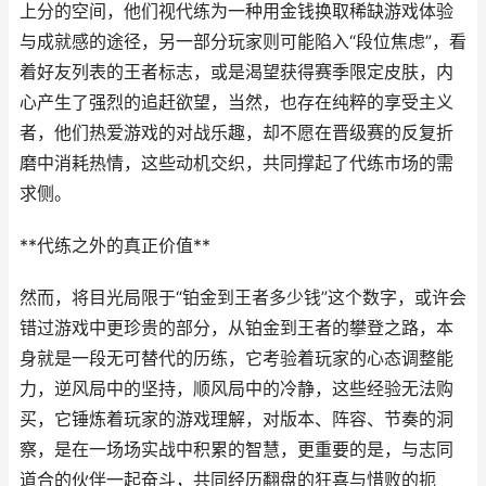
上分的空间，他们视代练为一种用金钱换取稀缺游戏体验
与成就感的途径，另一部分玩家则可能陷入“段位焦虑”，看
着好友列表的王者标志，或是渴望获得赛季限定皮肤，内
心产生了强烈的追赶欲望，当然，也存在纯粹的享受主义
者，他们热爱游戏的对战乐趣，却不愿在晋级赛的反复折
磨中消耗热情，这些动机交织，共同撑起了代练市场的需
求侧。
**代练之外的真正价值**
然而，将目光局限于“铂金到王者多少钱”这个数字，或许会
错过游戏中更珍贵的部分，从铂金到王者的攀登之路，本
身就是一段无可替代的历练，它考验着玩家的心态调整能
力，逆风局中的坚持，顺风局中的冷静，这些经验无法购
买，它锤炼着玩家的游戏理解，对版本、阵容、节奏的洞
察，是在一场场实战中积累的智慧，更重要的是，与志同
道合的伙伴一起奋斗，共同经历翻盘的狂喜与惜败的扼