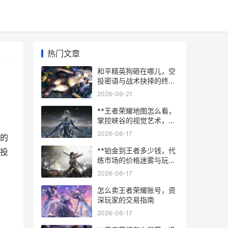
热门文章
和平精英狗砸在哪儿，空
投密语与战术抉择的终极
考验
2026-06-21
**王者荣耀地图怎么看，
掌控峡谷的视觉艺术，副
标题，从新手到高手的视
2026-06-17
的
野进阶之路**
**铂金到王者多少钱，代
投
练市场的价格迷雾与玩家
抉择**
2026-06-17
怎么卖王者荣耀账号，资
深玩家的交易指南
2026-06-17