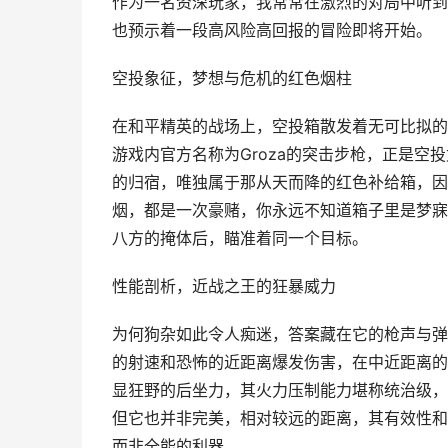
作为一名资深玩家，我常常在激烈的对局中听到
也预示着一段高风险高回报的冒险即将开始。
空投象征，梦想与危机的红色烟柱
在和平精英的战场上，空投箱散发着无可比拟的
游戏内官方名称为Groza的突击步枪，正是
的归宿，唯独属于那从天而降的红色补给箱，因
烟，都是一次豪赌，你永远不知道箱子里是梦寐
八方的掩体后，瞄准着同一个目标。
性能剖析，近战之王的狂暴威力
为何狗杂如此令人痴迷，答案藏在它的枪声与弹
的射速和恐怖的近距离爆发伤害，在中近距离的
显狂野的后坐力，其火力压制能力堪称统治级，
但它也并非完美，相对较远的距离，其有效性和
而非全能的利器。