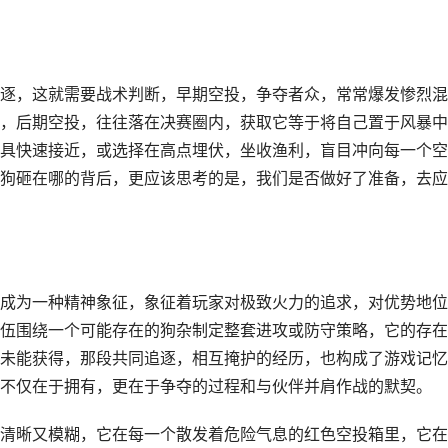
逐，这就需要战术判断，早期空投，争夺者众，常常爆发惨烈混
，后期空投，往往落在决赛圈内，获取它等于将自己置于风暴中
具快速接近，或选择在高点埋伏，坐收渔利，盲目冲向每一个空
狗砸在哪的背后，更应该思考的是，我们是否做好了准备，去应
成为一种精神象征，象征着玩家对极致火力的追求，对优势地位
伍围绕一个可能存在的狗杂制定整套进攻或防守策略，它的存在
未能获得，那段共同追逐，相互掩护的经历，也构成了游戏记忆
不仅在于拥有，更在于争夺的过程和与伙伴并肩作战的默契。
清晰又模糊，它在每一个散发着危险气息的红色空投箱里，它在