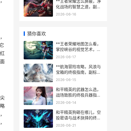
，
**王者荣耀怎么屏蔽，净
化战场的智慧之道，副标
题，资深玩家的心路历程
2026-06-16
与实战指南**
猜你喜欢
，
**王者荣耀地图怎么看，
它
掌控峡谷的视觉艺术，副
红
标题，从新手到高手的视
2026-06-17
野进阶之路**
面
**航海冒险攻略，风浪与
宝箱的终极指南，副标
题，老船长的七海心得**
2026-06-15
和平精英的武器怎么选，
战场致胜的终极兵器指
尖
南，副标题，从新手到高
2026-06-14
略
手的枪械哲学
和平精英狗砸在哪儿，空
，
投密语与战术抉择的终极
，
考验
2026-06-21