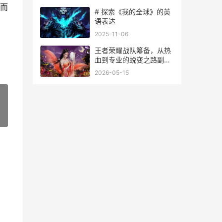
而
# 探索《我的全球》的英
语表达
2025-11-06
王者荣耀战队筹备，从热
血到专业的蜕变之路副标
题，草台班子到职业体系
2026-05-15
的进阶指南
»