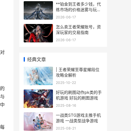
**铂金到王者多少钱，代
练市场的价格迷雾与玩家
抉择**
2026-06-17
怎么卖王者荣耀账号，资
深玩家的交易指南
2026-06-17
对
经典文章
| 王者荣耀至尊星耀段位
攻略全解析
2025-10-22
的
好玩的刷图动作pk类的手
与
机游戏 好玩的刷图游戏
中
2025-08-16
一战类STG游戏主推手机
游戏 一战类型战争游戏
每
2025-08-21