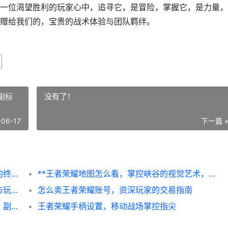
一位渴望胜利的玩家心中，追寻它，是冒险，掌握它，是力量，
赠给我们的，宝贵的战术体验与团队羁绊。
副标
没有了！
-06-17
下一篇 
和平精英狗砸在哪儿，空投密语与战术抉择的终极考验
**王者荣耀地图怎么看，掌控峡谷的视觉艺术，副标题，从新手到高手的视野进阶之路**
**铂金到王者多少钱，代练市场的价格迷雾与玩家抉择**
怎么卖王者荣耀账号，资深玩家的交易指南
**王者荣耀怎么屏蔽，净化战场的智慧之道，副标题，资深玩家的心路历程与实战指南**
王者荣耀手柄设置，移动战场掌控指尖