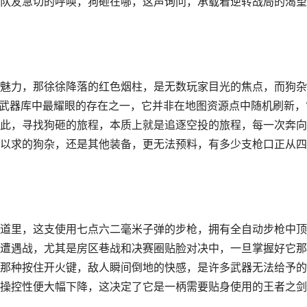
队友急切的呼唤，狗砸在哪，这声询问，承载着逆转战局的渴望
魅力，那徐徐降落的红色烟柱，是无数玩家目光的焦点，而狗杂
空投武器库中最耀眼的存在之一，它并非在地图资源点中随机刷新，
此，寻找狗砸的旅程，本质上就是追逐空投的旅程，每一次奔向
以求的狗杂，还是其他装备，更无法预料，有多少支枪口正从四
道里，这支使用七点六二毫米子弹的步枪，拥有全自动步枪中顶
遭遇战，尤其是房区巷战和决赛圈贴脸对决中，一旦掌握好它那
那种按住开火键，敌人瞬间倒地的快感，是许多武器无法给予的
操控性便大幅下降，这决定了它是一柄需要贴身使用的王者之剑