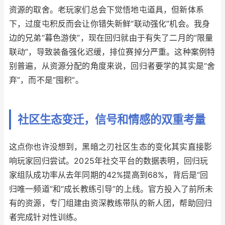
资源的取舍。老玩家们总会下觉悟地屯道具，但新体系
下，过度屯积反而会让你错失新鲜“联动强化”机会。我身
边的兄弟“暮色游侠”，现在回归就由于有失了二月的“限量
联动”，导致装备强化迟缓，排位赛掉分严重。这种案例特
别普遍，从资源分配的角度来说，回归者要学的其实是“舍
弃”，而不是“囤积”。
社区生态变迁，信号和情感的双重考量
这点你也许没想到，黑暗之刃社区生态的变化其实直接影
响玩家回归尝试。2025年社交平台的数据表明，回归玩
家组队成功率从去年同期的42%提高到68%，背后是“回
归唯一频道”和“成长教练引导”的上线。官方投入了前所未
有的资源，专门组建由资深教练带队的新人团，帮助回归
者完成针对性训练。