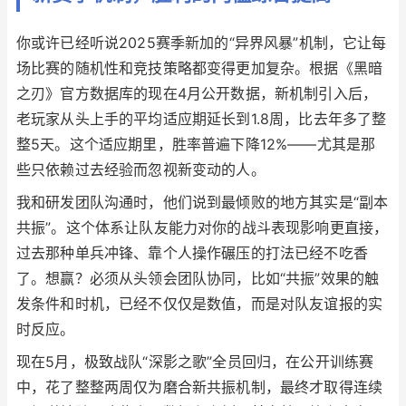
你或许已经听说2025赛季新加的“异界风暴”机制，它让每
场比赛的随机性和竞技策略都变得更加复杂。根据《黑暗
之刃》官方数据库的现在4月公开数据，新机制引入后，
老玩家从头上手的平均适应期延长到1.8周，比去年多了整
整5天。这个适应期里，胜率普遍下降12%——尤其是那
些只依赖过去经验而忽视新变动的人。
我和研发团队沟通时，他们说到最倾败的地方其实是“副本
共振”。这个体系让队友能力对你的战斗表现影响更直接，
过去那种单兵冲锋、靠个人操作碾压的打法已经不吃香
了。想赢？必须从头领会团队协同，比如“共振”效果的触
发条件和时机，已经不仅仅是数值，而是对队友谊报的实
时反应。
现在5月，极致战队“深影之歌”全员回归，在公开训练赛
中，花了整整两周仅为磨合新共振机制，最终才取得连续