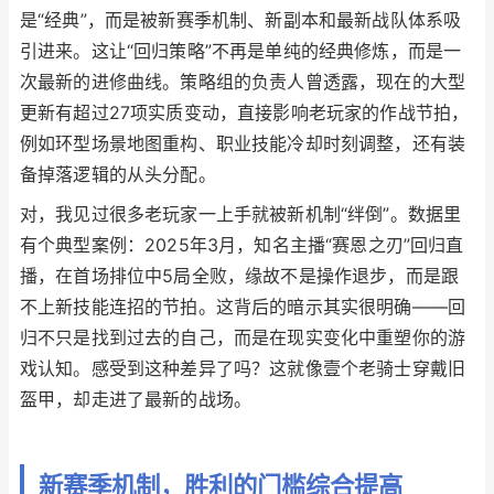
是“经典”，而是被新赛季机制、新副本和最新战队体系吸
引进来。这让“回归策略”不再是单纯的经典修炼，而是一
次最新的进修曲线。策略组的负责人曾透露，现在的大型
更新有超过27项实质变动，直接影响老玩家的作战节拍，
例如环型场景地图重构、职业技能冷却时刻调整，还有装
备掉落逻辑的从头分配。
对，我见过很多老玩家一上手就被新机制“绊倒”。数据里
有个典型案例：2025年3月，知名主播“赛恩之刃”回归直
播，在首场排位中5局全败，缘故不是操作退步，而是跟
不上新技能连招的节拍。这背后的暗示其实很明确——回
归不只是找到过去的自己，而是在现实变化中重塑你的游
戏认知。感受到这种差异了吗？这就像壹个老骑士穿戴旧
盔甲，却走进了最新的战场。
新赛季机制，胜利的门槛综合提高