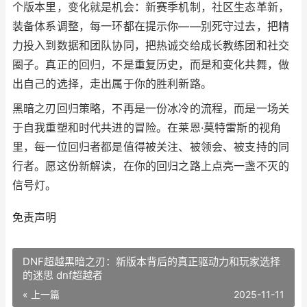
个版本里，变化就是机会：新赛季机制，社区生态革新，
装备体系调整，每一环都在提示你——别死守过去，把精
力投入到数据和团队协同，把热诚交给成长教练团和社交
圈子。真正的回归，不是重复历史，而是和变化共舞，做
出自己的选择，走出属于你的胜利新路。
黑暗之刃回归策略，不再是一份冰冷的流程，而是一场关
于自我重塑和时代共进的冒险。在莱恩·莫特雷斯的视角
里，每一位回归者都是值得被关注、被领会、被支持的同
行者。愿这份新解读，在你的回归之路上点亮一盏不灭的
信号灯。
免责声明
DNF超越黑暗之刃：新版本背后的真正驱动力和玩家选择
的迷思 dnf超越者
« 上一篇
2025-11-11