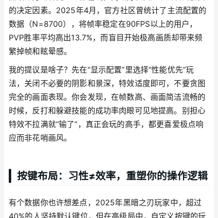
的决定因素。2025年4月，官方社区曾统计了主流配置的
数据（N=8700），将帧率稳定在90FPS以上的用户，
PVP胜率平均高出13.7%，而盲目开始极高画质却带来频
繁掉帧和眩晕感。
我的提议是啥子？先在“显示配置”里选择“性能优先”玩
法，关闭不必要的阴影和景深，特效适度即可，不要贪图
完全的画面表现。你会发现，在帧数高、画面简洁流畅的
时候，反打和躲避技能的成功率肉眼可见地提高。别担心
特效不拉满就“输了”，真正会玩的高手，都更喜爱极点响
应而非花哨画风。
按键布局：习性≠效率，重塑你的操作逻辑
有个数据你也许想差点，2025年黑暗之刃玩家中，超过
40%的人坚持默认键位，但在高级局中，自定义按键的玩