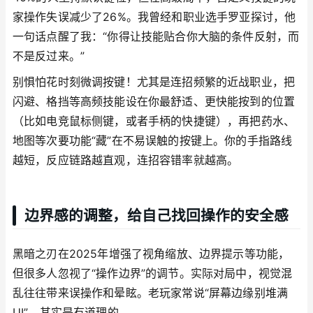
家操作失误减少了26%。我曾经和职业选手罗亚探讨，他
一句话点醒了我：“你得让技能贴合你大脑的条件反射，而
不是反过来。”
别惧怕花时刻微调按键！尤其是连招频繁的近战职业，把
闪避、格挡等高频技能设在你最舒适、更快能按到的位置
（比如电竞鼠标侧键，或者手柄的快捷键），再把药水、
地图等次要功能“藏”在不易误触的按键上。你的手指路线
越短，反应链路越直观，连招容错率就越高。
边界感的调整，给自己找回操作的安全感
黑暗之刃在2025年增强了视角缩放、边界提示等功能，
但很多人忽视了“操作边界”的调节。实际对局中，视觉混
乱往往带来误操作和晕眩。老玩家常说“屏幕边缘别堆满
UI”，其实是有道理的。