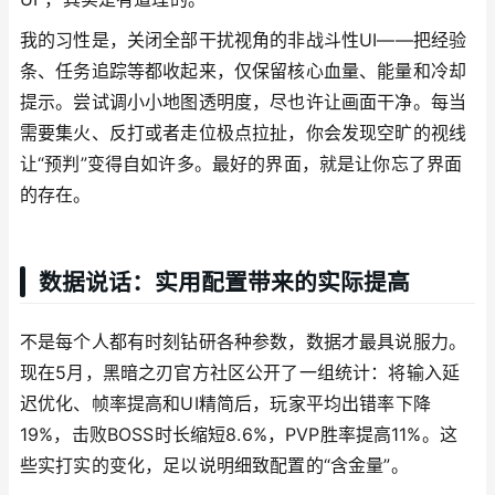
我的习性是，关闭全部干扰视角的非战斗性UI——把经验
条、任务追踪等都收起来，仅保留核心血量、能量和冷却
提示。尝试调小小地图透明度，尽也许让画面干净。每当
需要集火、反打或者走位极点拉扯，你会发现空旷的视线
让“预判”变得自如许多。最好的界面，就是让你忘了界面
的存在。
数据说话：实用配置带来的实际提高
不是每个人都有时刻钻研各种参数，数据才最具说服力。
现在5月，黑暗之刃官方社区公开了一组统计：将输入延
迟优化、帧率提高和UI精简后，玩家平均出错率下降
19%，击败BOSS时长缩短8.6%，PVP胜率提高11%。这
些实打实的变化，足以说明细致配置的“含金量”。