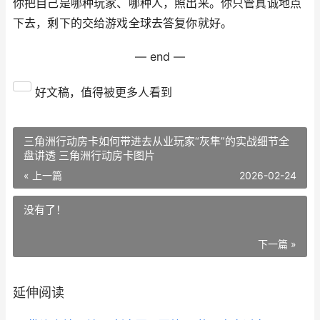
你把自己是哪种玩家、哪种人，照出来。你只管真诚地点
下去，剩下的交给游戏全球去答复你就好。
— end —
好文稿，值得被更多人看到
三角洲行动房卡如何带进去从业玩家“灰隼”的实战细节全
盘讲透 三角洲行动房卡图片
« 上一篇
2026-02-24
没有了！
下一篇 »
延伸阅读