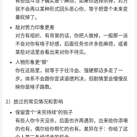
有些战斗当下确实是个麻烦，如果你选择杀掉，对方
就不会再以某种形式回头恶心你，等于把壹个未来变
量砍掉了。
敌对势力印象更差
对方有组织、有背景的话，你把人做掉，一般那一派
不会对你有啥子好感，后面任务也许多些麻烦，或者
某些对话里会看出来对你不待见。
人物形象更“狠”
你在这局里，就等于于往冷血、强硬那边多走了一
步。体系不会跟你宣读道德判决，但剧情里会慢慢反
映你是啥子路数。
2）放过的常见情况和影响
保留壹个“未完待续”的钩子
有些人你今天没杀，后面也许再遇到，出来给你添堵
的也有，偶尔给你帮忙的也有。差异在于：你给了这
个人第二条线进步的机会。