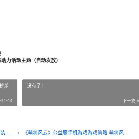
略
服助力活动主题（自动发放）
秒杀
没有了！
-11-14
下一篇 
《2047》0.1折公益服手机游戏爽刷尸潮爆神装 浙工商
《萌将风云》公益服手机游戏游戏策略 萌将风云秒杀