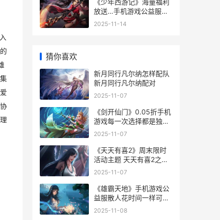
《少年西游记》海量福利
放送…手机游戏公益服你
不可以有失的年度爆款 少
2025-11-14
年西游记天书怎么获得
入
的
猜你喜欢
雄
新月同行凡尔纳怎样配队
集
新月同行凡尔纳配对
爱
2025-11-07
协
《剑开仙门》0.05折手机
理
游戏每一次选择都是独属
于你的仙门传奇 剑开仙门
2025-11-07
游戏攻略
《天天有喜2》周末限时
活动主题 天天有喜2之人
间有爱电视剧
2025-11-07
《雄霸天地》手机游戏公
益服散人花时间一样可以
全身到顶! 雄霸天地关服
2025-11-08