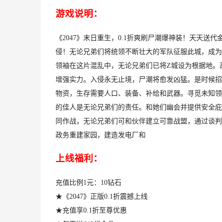
游戏说明：
《2047》末日重生，0.1折爽刷尸潮爆神装！天天
侵！无论兄弟们将统领不断壮大的军队征服此城，成为
领袖在这片混乱中，无论兄弟们已将Z城设为根据地。
增强实力。入侵永无止境，尸潮将愈发凶猛。是时候招
物资，生存需要人口、装备、补给和武器。寻觅未知领
的佳人是无论兄弟们的责任。和她们幽会并提供安全庇
同作战，无论兄弟们可和伙伴建立可靠战盟，通过谈判
政务重建家园，建造发电厂和
上线福利：
充值比例1元：10钻石
★《2047》正版0.1折震撼上线
★充值享0.1折至尊优惠