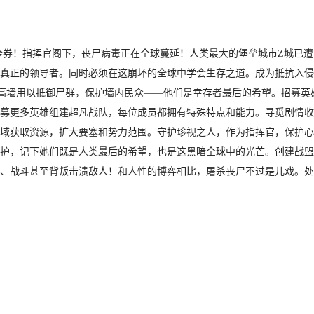
送代金券！指挥官阁下，丧尸病毒正在全球蔓延！人类最大的堡垒城市Z城已遭
真正的领导者。同时必须在这崩坏的全球中学会生存之道。成为抵抗入侵
高墙用以抵御尸群，保护墙内民众——他们是幸存者最后的希望。招募英
募更多英雄组建超凡战队，每位成员都拥有特殊特点和能力。寻觅剧情收
域获取资源，扩大要塞和势力范围。守护珍视之人，作为指挥官，保护心
护，记下她们既是人类最后的希望，也是这黑暗全球中的光芒。创建战盟
、战斗甚至背叛击溃敌人！和人性的博弈相比，屠杀丧尸不过是儿戏。处