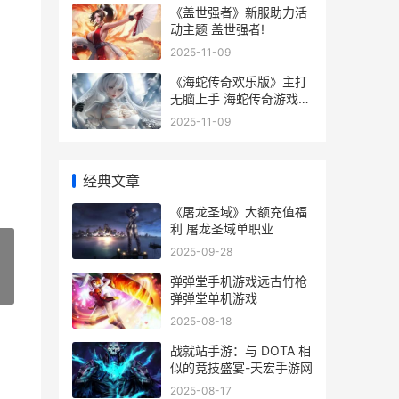
《盖世强者》新服助力活
动主题 盖世强者!
2025-11-09
《海蛇传奇欢乐版》主打
无脑上手 海蛇传奇游戏视
频
2025-11-09
经典文章
《屠龙圣域》大额充值福
利 屠龙圣域单职业
2025-09-28
弹弹堂手机游戏远古竹枪
»
弹弹堂单机游戏
2025-08-18
战就站手游：与 DOTA 相
似的竞技盛宴-天宏手游网
2025-08-17