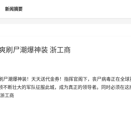
新闻摘要
戏爽刷尸潮爆神装 浙工商
折爽刷尸潮爆神装！天天送代金券！指挥官阁下，丧尸病毒正在全球
领不断壮大的军队征服此城，成为真正的领导者。同时必须在这崩
 浙工商