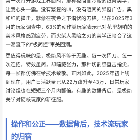
第一次打开游戏主界面时，那种极简而冷峻的线条美学，
让我心头一震。没有繁复的UI，没有喧闹的弹窗广告，黑
和红的撞击，就像在夜色之下潜伏的刀锋。早在2025年3
月的玩家调查中，63%的动作类玩家表示已对花里胡哨的
美术风格感到疲劳，而火柴人黑暗之刃的美学正暗合了这
一潮流下的“极简控”审美回潮。
更值得玩味的是，极简风不等于无趣。每一次挥刀、每一
次连招，特效虽简，却暗藏张力，那种切割感直击指尖，
每一帧都仿佛在给技术致敬。正因如此，2025年初上线
到现在，用户日活跃量已从22万蹿升至43万，日常玩家
讨论组也在短短三个月内翻倍。有趣的数据背后，是极简
美学对硬核玩家的新征服。
操作和公正——数据背后，技术流玩家
的归宿