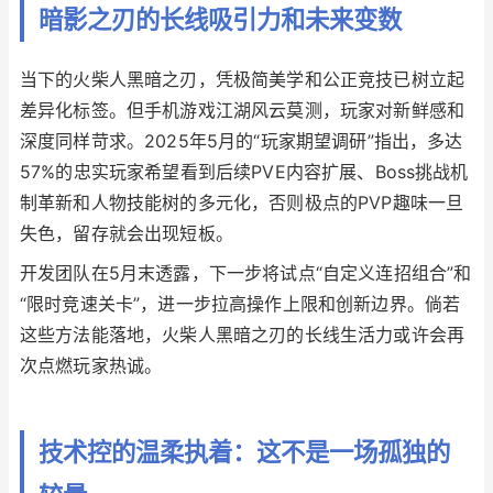
暗影之刃的长线吸引力和未来变数
当下的火柴人黑暗之刃，凭极简美学和公正竞技已树立起
差异化标签。但手机游戏江湖风云莫测，玩家对新鲜感和
深度同样苛求。2025年5月的“玩家期望调研”指出，多达
57%的忠实玩家希望看到后续PVE内容扩展、Boss挑战机
制革新和人物技能树的多元化，否则极点的PVP趣味一旦
失色，留存就会出现短板。
开发团队在5月末透露，下一步将试点“自定义连招组合”和
“限时竞速关卡”，进一步拉高操作上限和创新边界。倘若
这些方法能落地，火柴人黑暗之刃的长线生活力或许会再
次点燃玩家热诚。
技术控的温柔执着：这不是一场孤独的