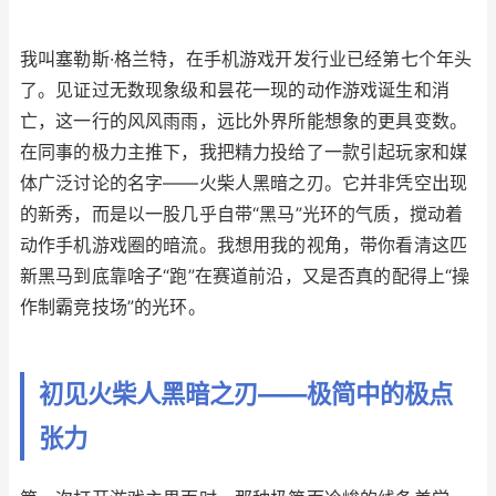
我叫塞勒斯·格兰特，在手机游戏开发行业已经第七个年头
了。见证过无数现象级和昙花一现的动作游戏诞生和消
亡，这一行的风风雨雨，远比外界所能想象的更具变数。
在同事的极力主推下，我把精力投给了一款引起玩家和媒
体广泛讨论的名字——火柴人黑暗之刃。它并非凭空出现
的新秀，而是以一股几乎自带“黑马”光环的气质，搅动着
动作手机游戏圈的暗流。我想用我的视角，带你看清这匹
新黑马到底靠啥子“跑”在赛道前沿，又是否真的配得上“操
作制霸竞技场”的光环。
初见火柴人黑暗之刃——极简中的极点
张力